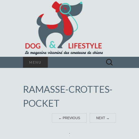
Le magazine vitaminé des amateurs de
Rechercher :
MENU
chiens
DOG &
RAMASSE-CROTTES-
LIFESTYLE
POCKET
←
PREVIOUS
NEXT
→