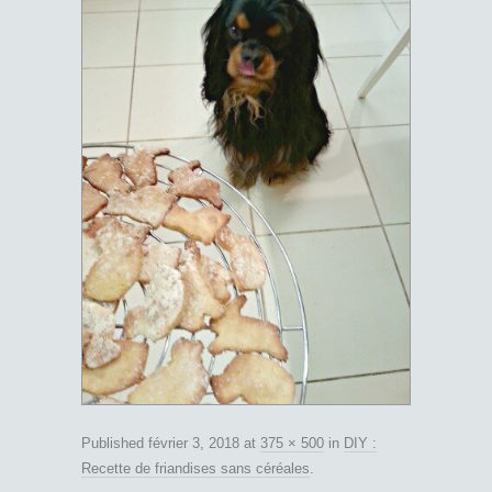
Published
février 3, 2018
at
375 × 500
in
DIY :
Recette de friandises sans céréales
.