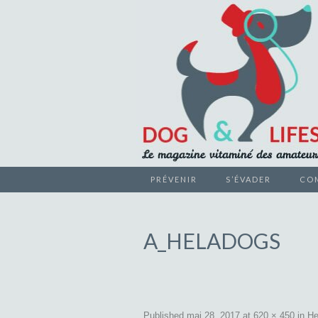
Le magazine vitaminé des ama
PRÉVENIR
S’ÉVADER
CO
DOG &
A_HELADOGS
Published
mai 28, 2017
at
620 × 450
in
He