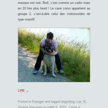
masque est noir. Bref, c’est comme un carlin mais
en 10 fois plus lourd ! Le cane corso appartient au
groupe 2, c’est-à-dire celui des molossoïdes de
type mastiff.
LIRE
→
Posted in
Partager
and tagged
dogsitting
,
Les 3C
,
Virginie Vassener
on
juillet 5, 2015
.
Leave a