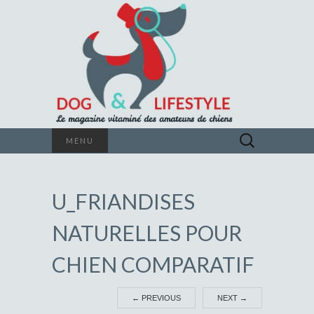
Le magazine vitaminé des amateurs de
Rechercher :
MENU
chiens
DOG &
U_FRIANDISES
LIFESTYLE
NATURELLES POUR
CHIEN COMPARATIF
←
PREVIOUS
NEXT
→