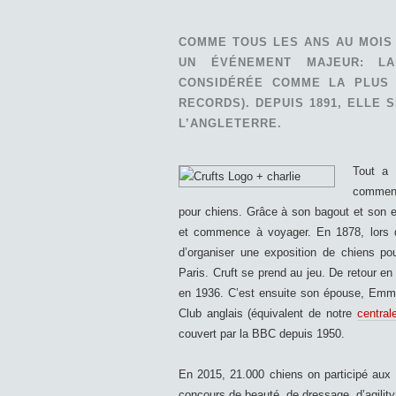
COMME TOUS LES ANS AU MOIS
UN ÉVÉNEMENT MAJEUR: LA
CONSIDÉRÉE COMME LA PLUS
RECORDS). DEPUIS 1891, ELLE 
L’ANGLETERRE.
Tout a
commenc
pour chiens. Grâce à son bagout et son es
et commence à voyager. En 1878, lors 
d’organiser une exposition de chiens pou
Paris. Cruft se prend au jeu. De retour en
en 1936. C’est ensuite son épouse, Emma 
Club anglais (équivalent de notre
central
couvert par la BBC depuis 1950.
En 2015, 21.000 chiens on participé aux 
concours de beauté, de dressage, d’agility