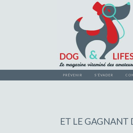
Le magazine vitaminé des ama
PRÉVENIR
S’ÉVADER
CO
DOG &
ET LE GAGNANT 