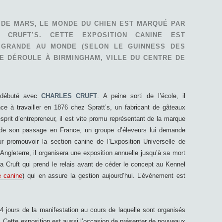
 DE MARS, LE MONDE DU CHIEN EST MARQUÉ PAR
 CRUFT’S. CETTE EXPOSITION CANINE EST
 GRANDE AU MONDE (SELON LE GUINNESS DES
SE DÉROULE À BIRMINGHAM, VILLE DU CENTRE DE
 débuté avec
CHARLES CRUFT
.
A peine sorti de l’école, il
e à travailler en 1876 chez Spratt’s, un fabricant de gâteaux
prit d’entrepreneur, il est vite promu représentant de la marque
de son passage en France, un groupe d’éleveurs lui demande
r promouvoir la section canine de l’Exposition Universelle de
 Angleterre, il organisera une exposition annuelle jusqu’à sa mort
Cruft qui prend le relais avant de céder le concept au Kennel
e canine
) qui en assure la gestion aujourd’hui. L’événement est
4 jours de la manifestation au cours de laquelle sont organisés
. Cette exposition est aussi l’occasion de présenter de nouveaux