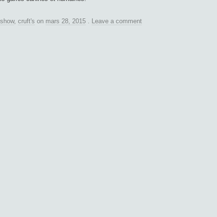
 show
,
cruft's
on
mars 28, 2015
.
Leave a comment