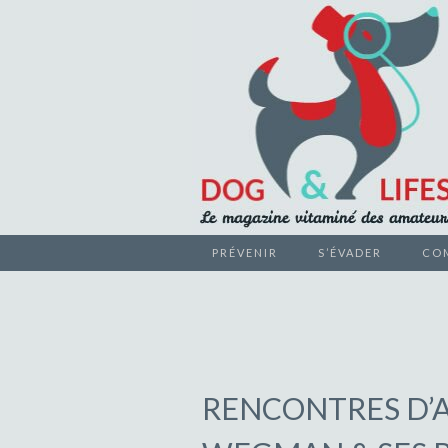
Le magazine vitaminé des ama
PRÉVENIR
S’ÉVADER
CO
DOG &
RENCONTRES D’A