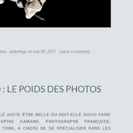
otos
,
underdogs
on
mai 28, 2017
.
Leave a comment
: LE POIDS DES PHOTOS
LE JUSTE ÊTRE BELLE OU DOIT-ELLE AUSSI FAIRE
PHIE GAMAND, PHOTOGRAPHE FRANÇAISE,
 YORK, A CHOISI DE SE SPÉCIALISER DANS LES