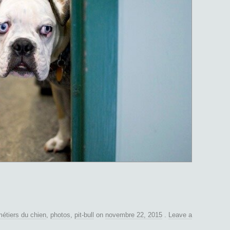
étiers du chien
,
photos
,
pit-bull
on
novembre 22, 2015
.
Leave a