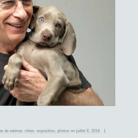
ue de weimar
,
chien
,
exposition
,
photos
on
juillet 8, 2018
.
1