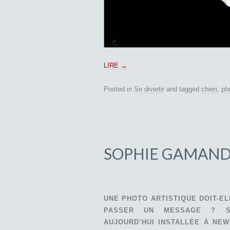
LIRE
→
Posted in
Se divertir
and tagged
chien
,
ph
SOPHIE GAMAND 
UNE PHOTO ARTISTIQUE DOIT-EL
PASSER UN MESSAGE ? SO
AUJOURD’HUI INSTALLÉE À NEW