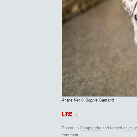
At the Vet © Sophie Gamand
LIRE
→
Posted in
Comprendre
and tagged
chien
,
m
comment