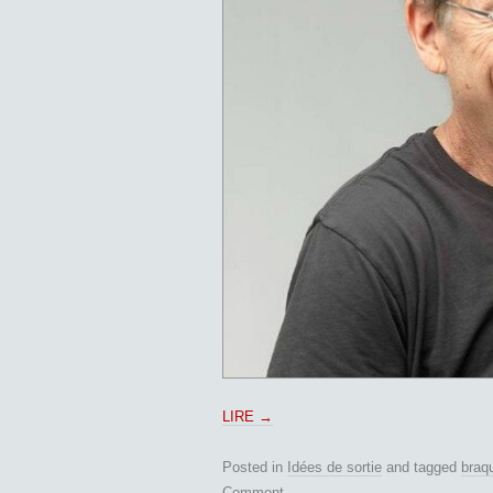
LIRE
→
Posted in
Idées de sortie
and tagged
braq
Comment